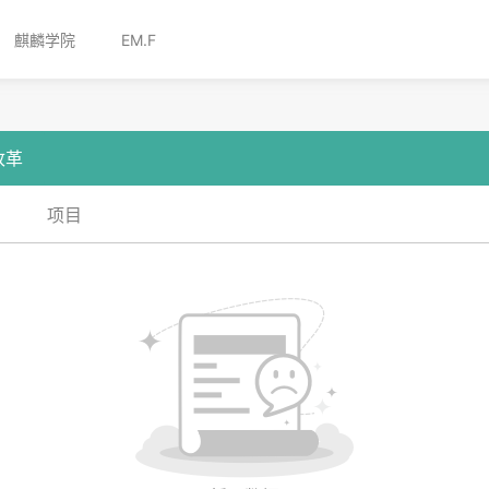
麒麟学院
EM.F
改革
项目