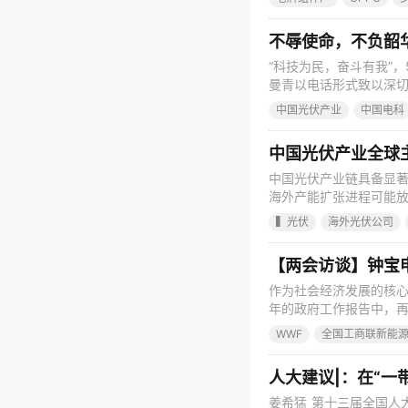
年硅原料的价格。” 这
企业家段永平，OPPO、
“科技为民，奋斗有我”
曼青以电话形式致以深
际副总经理田耀斌，十一
中国光伏产业
中国电科
余名职工动员鼓劲，表达
强调，我们现在身处伟
中国光伏产业全球
中国光伏产业链具备显
海外产能扩张进程可能
以及供应链均衡布局考虑
▍光伏
海外光伏公司
产业全球主导能力难以
套完善和市场拓展能力强
【两会访谈】钟宝
作为社会经济发展的核
年的政府工作报告中，再
年到未来一个阶段内，
WWF
全国工商联新能
表、委员均提出了推动可
的重要组成部分，近年
人大建议|：在“一
姜希猛 第十三届全国人