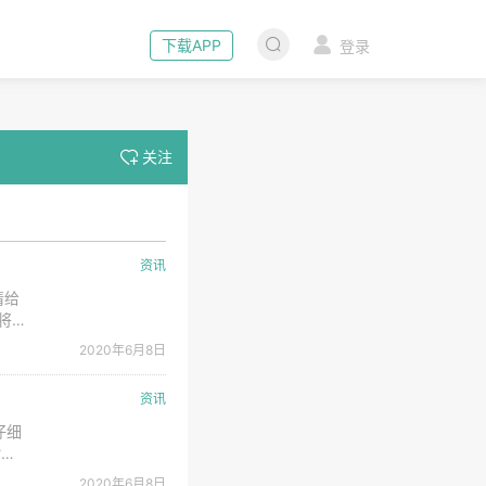
下载APP
登录
关注
资讯
情给
将
 为
2020年6月8日
头
资讯
仔细
?全
到明
2020年6月8日