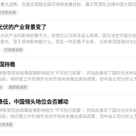
的重大战略，也是实现联合国可持续发展目标、展示荒漠化治理中国方案
带一路”国家开展光伏＋生态修复的合作。 一、中国光伏产业企业走出去
航空航天局
持续发展目标（SDG2030）的需要。SDG2030涵盖17个目标；推进光
多得
光伏的产业背景变了
国光伏产业的影响好像不大，但老红以为并非这么简单，因为决定中国光
很大。至于具体影响是什么，现在一时还看不出来。 分析新冠疫情对光
情之下 未来五年内亚太地区多达150GW可再生能源项目或面临风险》、
中央政治局
阳能企业：超七成订单减少》，反映的大都是中短期现象，而新冠疫情带
光伏产业的影响一定是长
国持稳
将新型冠状病毒疫情影响视为“不可抗力因素”，并因此推迟了国内光伏补
当前，除印度之外的海外光伏市场尚未推出类似政策，但中金公司分析认
续越南、日本、荷兰等光伏需求大国都有可能考虑宣布此次疫情为不可抗
业
国家能源局
期。 作为光伏装机新兴市场，近年来，印度光伏装机量快速增长。对于
解疫情带来的影响，但
降低，中国领头地位会否撼动
将新型冠状病毒疫情影响视为“不可抗力因素”，并因此推迟了国内光伏补
当前，除印度之外的海外光伏市场尚未推出类似政策，但中金公司分析认
续越南、日本、荷兰等光伏需求大国都有可能考虑宣布此次疫情为不可抗
家发改委
期。 作为光伏装机新兴市场，近年来，印度光伏装机量快速增长。对于
解疫情带来的影响，但