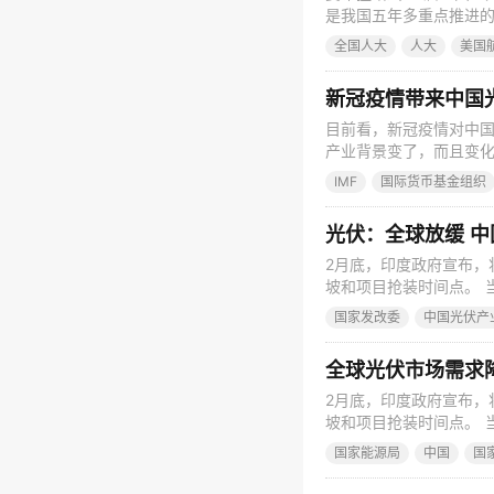
是我国五年多重点推进
要。为此，特建议在“一
全国人大
人大
美国
大意义 这是实现联合国可
生态修复合作可以一举
新冠疫情带来中国
目前看，新冠疫情对中
产业背景变了，而且变化
业影响的文章很多，《疫
IMF
国际货币基金组织
《62个国家的数百家太
产业背景变化，对中国
光伏：全球放缓 中
2月底，印度政府宣布，
坡和项目抢装时间点。 
印度或将成为表率，后
国家发改委
中国光伏产
素，部分新建项目可能延
者来说，延期有助于缓
全球光伏市场需求
2月底，印度政府宣布，
坡和项目抢装时间点。 
印度或将成为表率，后
国家能源局
中国
国
素，部分新建项目可能延
者来说，延期有助于缓