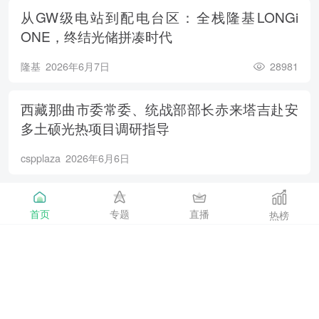
从GW级电站到配电台区：全栈隆基LONGi
ONE，终结光储拼凑时代
隆基
2026年6月7日
28981
西藏那曲市委常委、统战部部长赤来塔吉赴安
多土硕光热项目调研指导
cspplaza
2026年6月6日
802.43W！通威异质结铜互连组件再次刷新行
首页
专题
直播
热榜
业纪录
通威
2026年6月5日
22024
三重进阶，全系焕新！通威新一代TNC高效电
池制造技术成果首发